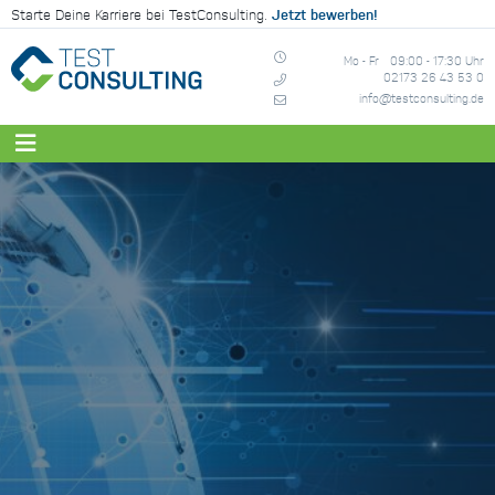
Jetzt bewerben!
Starte Deine Karriere bei TestConsulting.
Mo - Fr
09:00 - 17:30 Uhr
02173 26 43 53 0
info@testconsulting.de