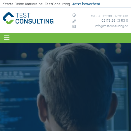
Jetzt bewerben!
Starte Deine Karriere bei TestConsulting.
Mo - Fr
09:00 - 17:30 Uhr
02173 26 43 53 0
info@testconsulting.de